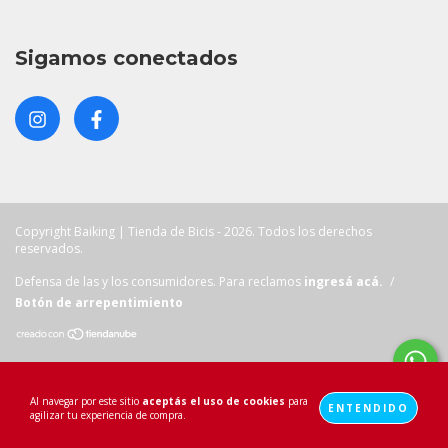
Sigamos conectados
Copyright Baiking | Tienda de Bicis - 2026. Todos los derechos
reservados.
Defensa de las y los consumidores. Para reclamos
ingresá acá.
/
Botón de arrepentimiento
Al navegar por este sitio
aceptás el uso de cookies
para
ENTENDIDO
agilizar tu experiencia de compra.