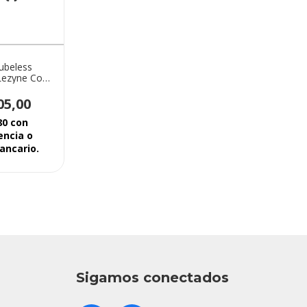
ubeless
Lezyne Con
k De Acople
do
05,00
80
con
encia o
ancario.
Sigamos conectados