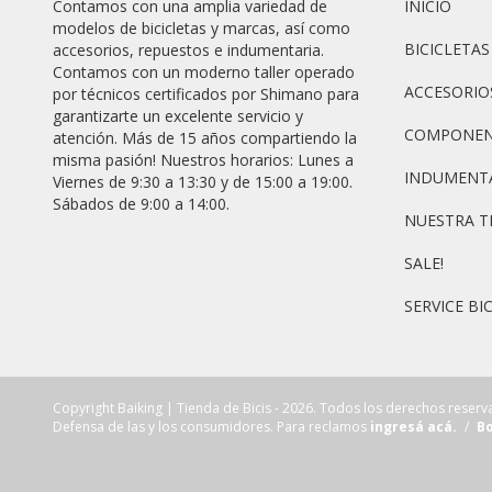
Contamos con una amplia variedad de
INICIO
modelos de bicicletas y marcas, así como
BICICLETAS
accesorios, repuestos e indumentaria.
Contamos con un moderno taller operado
ACCESORIO
por técnicos certificados por Shimano para
garantizarte un excelente servicio y
COMPONEN
atención. Más de 15 años compartiendo la
misma pasión! Nuestros horarios: Lunes a
INDUMENT
Viernes de 9:30 a 13:30 y de 15:00 a 19:00.
Sábados de 9:00 a 14:00.
NUESTRA T
SALE!
SERVICE BIC
Copyright Baiking | Tienda de Bicis - 2026. Todos los derechos reserv
Defensa de las y los consumidores. Para reclamos
ingresá acá.
/
Bo