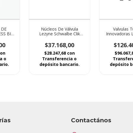
 DE
Núcleos De Válvula
Valvulas T
SS BIG
Lezyne Schwalbe Clik
Innovadoras 
Valve
El Sistema Cli
Rápi
00
$37.168,00
$126.4
con
$28.247,68
con
$96.067,
a o
Transferencia o
Transfer
ario.
depósito bancario.
depósito b
rías
Contactános