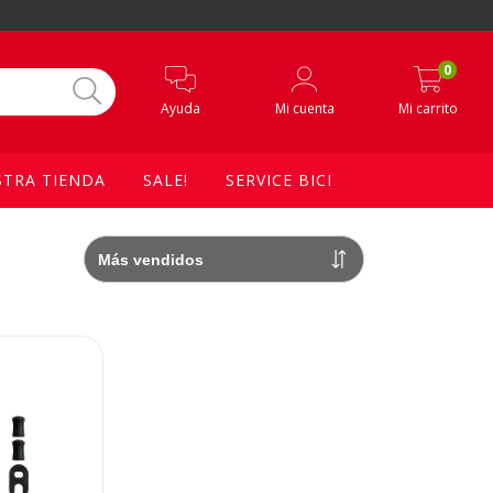
0
Ayuda
Mi cuenta
Mi carrito
TRA TIENDA
SALE!
SERVICE BICI