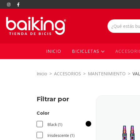
INICIO
BICICLETAS
ACCESOR
Inicio
>
ACCESORIOS
>
MANTENIMIENTO
>
VA
Filtrar por
Color
Black (1)
Irisdescente (1)