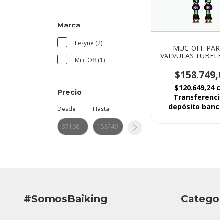
Marca
Lezyne (2)
MUC-OFF PAR
VALVULAS TUBELE
Muc Off (1)
BORE LITE
$158.749,
$120.649,24
Precio
Transferenci
depósito banc
Desde
Hasta
#SomosBaiking
Catego