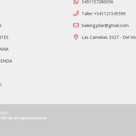
5491157280056
Taller +541121545599
S
baiking.pilar@gmail.com
TES
Las Camelias 3327 - Del Vi
ARIA
IENDA
I
ados.
tón de arrepentimiento