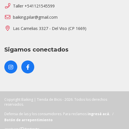
Taller +541121545599
baiking.pilar@gmail.com
Las Camelias 3327 - Del Viso (CP 1669)
Sigamos conectados
Copyright Baiking | Tienda de Bicis - 2026. Todos los derechos
reservados.
Defensa de las y los consumidores. Para reclamos
ingresá acá.
/
Botón de arrepentimiento