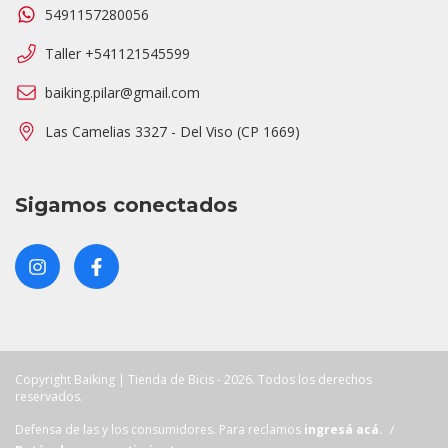
5491157280056
Taller +541121545599
baiking.pilar@gmail.com
Las Camelias 3327 - Del Viso (CP 1669)
Sigamos conectados
Copyright Baiking | Tienda de Bicis - 2026. Todos los derechos
reservados.
Defensa de las y los consumidores. Para reclamos
ingresá acá.
/